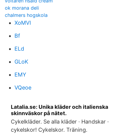
voltaren nsaid cream
ok morana deli
chalmers hogskola
XoMVI
Bf
ELd
GLoK
EMY
VQeoe
Latalia.se: Unika kläder och italienska
skinnväskor på nätet.
Cykelkläder. Se alla kläder · Handskar ·
cykelskor! Cykelskor. Träning.