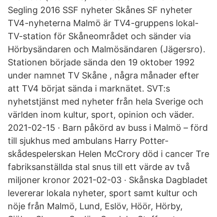
Segling 2016 SSF nyheter Skånes SF nyheter
TV4-nyheterna Malmö är TV4-gruppens lokal-
TV-station för Skåneområdet och sänder via
Hörbysändaren och Malmösändaren (Jägersro).
Stationen började sända den 19 oktober 1992
under namnet TV Skåne , några månader efter
att TV4 börjat sända i marknätet. SVT:s
nyhetstjänst med nyheter från hela Sverige och
världen inom kultur, sport, opinion och väder.
2021-02-15 · Barn påkörd av buss i Malmö – förd
till sjukhus med ambulans Harry Potter-
skådespelerskan Helen McCrory död i cancer Tre
fabriksanställda stal snus till ett värde av två
miljoner kronor 2021-02-03 · Skånska Dagbladet
levererar lokala nyheter, sport samt kultur och
nöje från Malmö, Lund, Eslöv, Höör, Hörby,