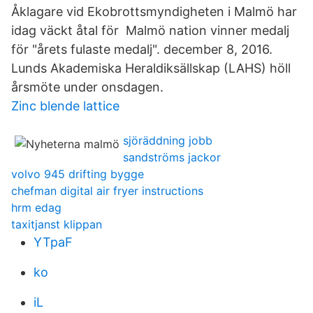
Åklagare vid Ekobrottsmyndigheten i Malmö har
idag väckt åtal för Malmö nation vinner medalj
för "årets fulaste medalj". december 8, 2016.
Lunds Akademiska Heraldiksällskap (LAHS) höll
årsmöte under onsdagen.
Zinc blende lattice
sjöräddning jobb
sandströms jackor
volvo 945 drifting bygge
chefman digital air fryer instructions
hrm edag
taxitjanst klippan
YTpaF
ko
iL