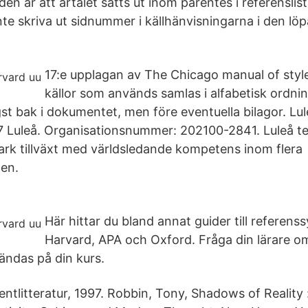
aden är att årtalet sätts ut inom parentes i referenslis
inte skriva ut sidnummer i källhänvisningarna i den l
17:e upplagan av The Chicago manual of style 
källor som används samlas i alfabetisk ordnin
gst bak i dokumentet, men före eventuella bilagor. Lu
87 Luleå. Organisationsnummer: 202100-2841. Luleå t
stark tillväxt med världsledande kompetens inom flera
en.
Här hittar du bland annat guider till referen
Harvard, APA och Oxford. Fråga din lärare o
ndas på din kurs.
entlitteratur, 1997. Robbin, Tony, Shadows of Reality 