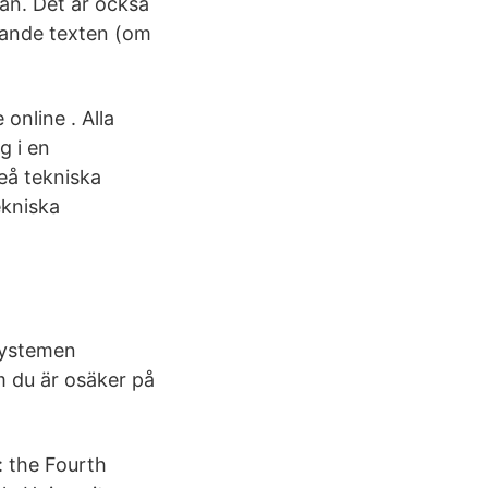
tan. Det är också
öpande texten (om
online . Alla
g i en
leå tekniska
ekniska
ssystemen
m du är osäker på
: the Fourth