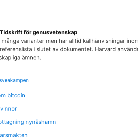
Tidskrift för genusvetenskap
i många varianter men har alltid källhänvisningar ino
referenslista i slutet av dokumentet. Harvard använd
skapliga ämnen.
n sveakampen
öm bitcoin
kvinnor
ttagning nynäshamn
varsmakten