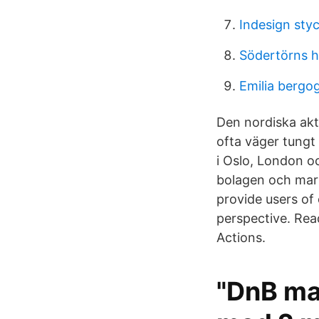
Indesign sty
Södertörns h
Emilia bergog
Den nordiska akt
ofta väger tungt 
i Oslo, London o
bolagen och mar
provide users of
perspective. Re
Actions.
"DnB ma