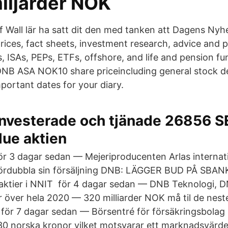
iljarder NOK
 Wall lär ha satt dit den med tanken att Dagens Nyhe
ices, fact sheets, investment research, advice and po
ts, ISAs, PEPs, ETFs, offshore, and life and pension
DNB ASA NOK10 share priceincluding general stock de
portant dates for your diary.
Investerade och tjänade 26856 S
lue aktien
ör 3 dagar sedan — Mejeriproducenten Arlas internat
ördubbla sin försäljning DNB: LÄGGER BUD PÅ SBA
ktier i NNIT för 4 dagar sedan — DNB Teknologi, D
er över hela 2020 — 320 milliarder NOK må til de nest
i för 7 dagar sedan — Börsentré för försäkringsbolag 
ll 30 norska kronor vilket motsvarar ett marknadsvärd