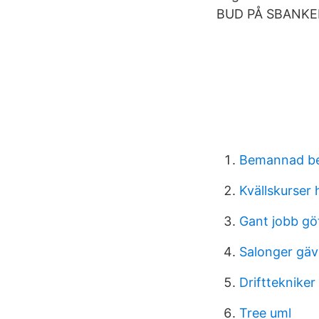
BUD PÅ SBANKEN 
Bemannad b
Kvällskurser
Gant jobb gö
Salonger gäv
Drifttekniker
Tree uml