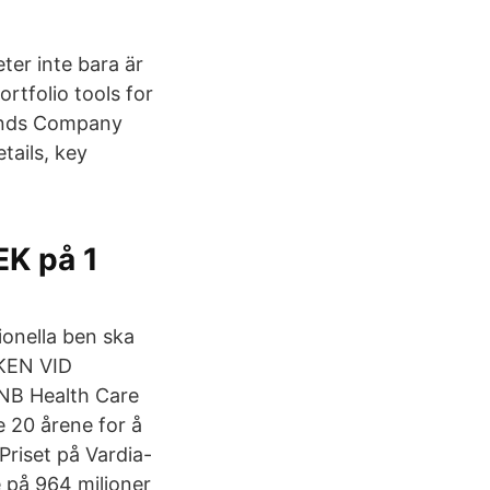
ter inte bara är
rtfolio tools for
 funds Company
tails, key
EK på 1
ionella ben ska
NKEN VID
NB Health Care
e 20 årene for å
Priset på Vardia-
e på 964 miljoner