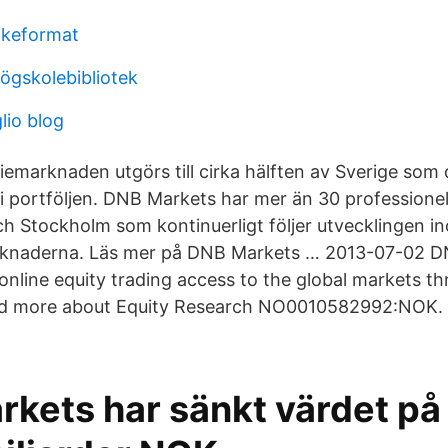
ckeformat
ögskolebibliotek
lio blog
iemarknaden utgörs till cirka hälften av Sverige so
i portföljen. DNB Markets har mer än 30 professionel
ch Stockholm som kontinuerligt följer utvecklingen i
knaderna. Läs mer på DNB Markets … 2013-07-02 D
 online equity trading access to the global markets t
ad more about Equity Research NO0010582992:NOK. 
rkets har sänkt värdet p