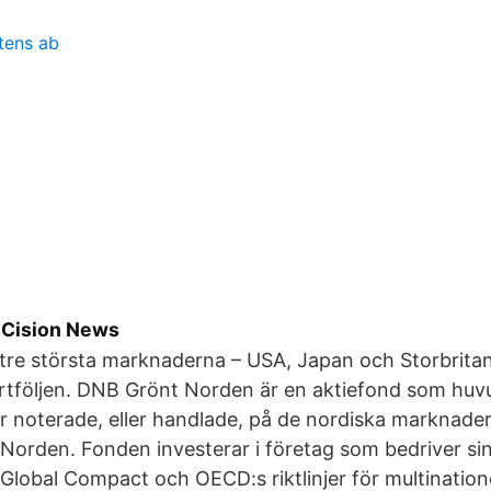
tens ab
 Cision News
tre största marknaderna – USA, Japan och Storbrita
ortföljen. DNB Grönt Norden är en aktiefond som huv
ier noterade, eller handlade, på de nordiska marknader
i Norden. Fonden investerar i företag som bedriver si
 Global Compact och OECD:s riktlinjer för multinatione