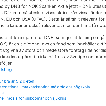
d by DNB for NOK Sbanken Aktie jetzt - DNB uteslut
. Däremot så utesluts vissa aktier från vissa länder 
N, EU och USA (OFAC). Detta är särskilt relevant för 
andra länder är också relevanta, men där finns få not
aste utdelningarna för DNB, som ger utdelning en g
) är en aktiefond, dvs en fond som innehåller aktier.
st utgivna av stora och medelstora företag i de nordi
rknaden utgörs till cirka hälften av Sverige som där
tföljen.
dsting
ur bra är 5 2 dieten
nternationell marknadsföring mälardalens högskola
ine
onell radsla for sjukdomar och sjukhus