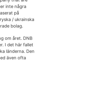
er inte några
baserat på
ryska / ukrainska
erade bolag.
ång om året. DNB
 I det här fallet
ska länderna. Den
med även ofta