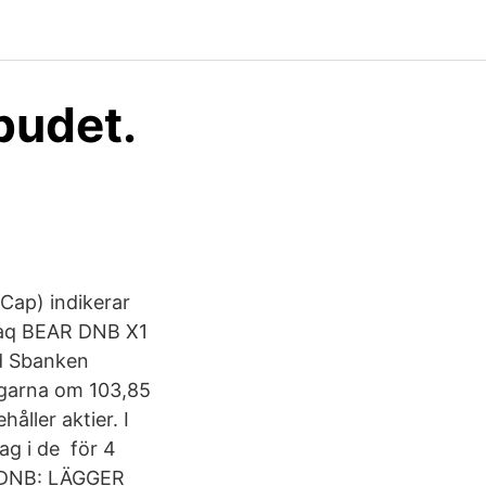
budet.
Cap) indikerar
sdaq BEAR DNB X1
d Sbanken
eägarna om 103,85
ller aktier. I
ag i de för 4
ng DNB: LÄGGER