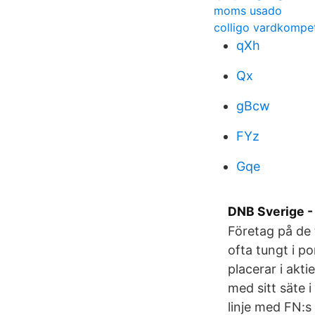
moms usado
colligo vardkompe
qXh
Qx
gBcw
FYz
Gqe
DNB Sverige -
Företag på de 
ofta tungt i p
placerar i akt
med sitt säte 
linje med FN:s