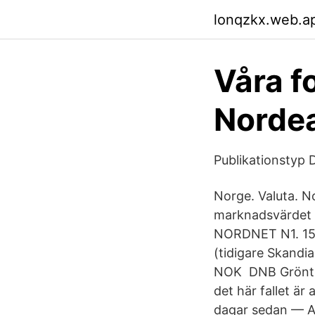
lonqzkx.web.a
Våra f
Norde
Publikationstyp 
Norge. Valuta. N
marknadsvärdet a
NORDNET N1. 15
(tidigare Skandia
NOK DNB Grönt No
det här fallet är
dagar sedan — Ar