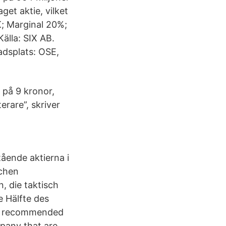
et aktie, vilket
; Marginal 20%;
älla: SIX AB.
dsplats: OSE,
 på 9 kronor,
erare”, skriver
ående aktierna i
chen
, die taktisch
e Hälfte des
a recommended
mpany that are