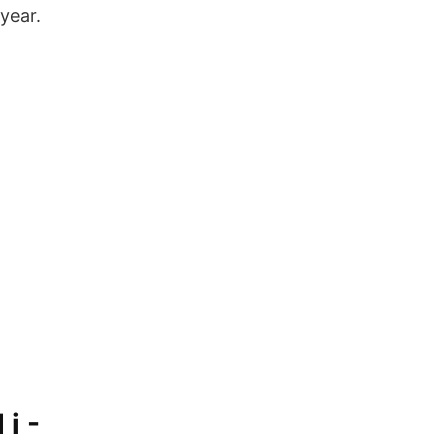
year.
 i -