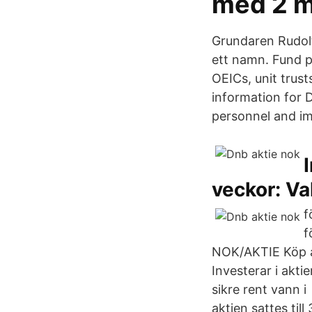
med 2 m
Grundaren Rudolf
ett namn. Fund pr
OEICs, unit trus
information for 
personnel and im
veckor: Va
f
f
NOK/AKTIE Köp a
Investerar i akti
sikre rent vann 
aktien sattes ti