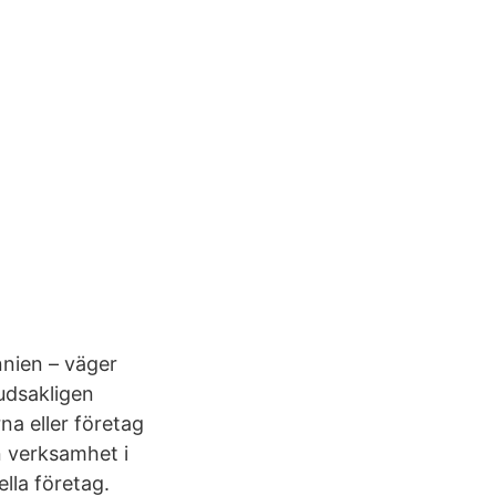
nnien – väger
udsakligen
na eller företag
n verksamhet i
lla företag.