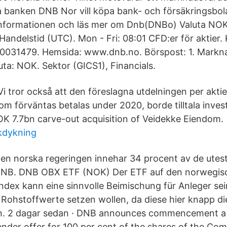
banken DNB Nor vill köpa bank- och försäkringsbolag
informationen och läs mer om Dnb(DNBo) Valuta NOK
ndelstid (UTC). Mon - Fri: 08:01 CFD:er för aktier. K
0031479. Hemsida: www.dnb.no. Börspost: 1. Markna
uta: NOK. Sektor (GICS1), Financials.
Vi tror också att den föreslagna utdelningen per aktie
om förväntas betalas under 2020, borde tilltala invest
 7.7bn carve-out acquisition of Veidekke Eiendom.
kdykning
en norska regeringen innehar 34 procent av de utest
NB. DNB OBX ETF (NOK) Der ETF auf den norwegis
dex kann eine sinnvolle Beimischung für Anleger sein
 Rohstoffwerte setzen wollen, da diese hier knapp di
n. 2 dagar sedan · DNB announces commencement 
ender offer for 100 per cent of the shares of the Co