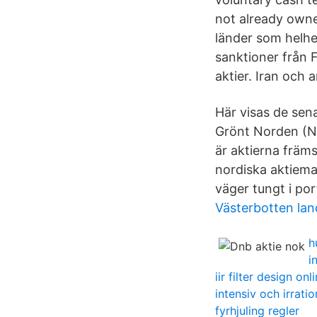
not already owne
länder som helhet
sanktioner från F
aktier. Iran och 
Här visas de sen
Grönt Norden (NOK
är aktierna främ
nordiska aktiema
väger tungt i por
Västerbotten lan
h
i
iir filter design onl
intensiv och irrati
fyrhjuling regler