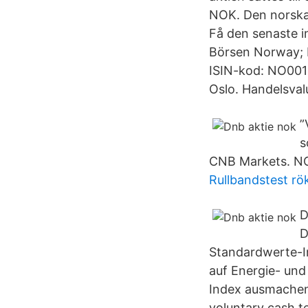
NOK. Den norska 
Få den senaste 
Börsen Norway; Ha
ISIN-kod: NO001
Oslo. Handelsval
”
s
CNB Markets. NOK
Rullbandstest rö
D
D
Standardwerte-In
auf Energie- und
Index ausmache
voluntary cash t