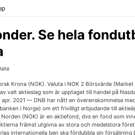
pp
onder. Se hela fondut
a
Date
orsk Krona (NOK). Valuta i NOK 2 Börsvärde (Market 
v valt aktieslag som är upptaget till handel på Na
 apr. 2021 — DNB har nått en överenskommelse me
banken i Norge) om ett frivilligt erbjudande till akti
rden (NOK) är en aktiefond, dvs en fond som innehå
 aktierna främst utgivna av stora och medelstora föret
las internationella ben ska fördubbla sin försäljni