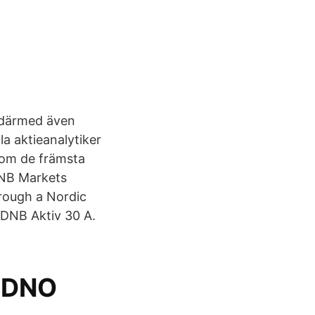
m därmed även
la aktieanalytiker
nom de främsta
NB Markets
hrough a Nordic
DNB Aktiv 30 A.
å DNO