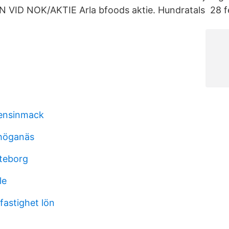
VID NOK/AKTIE Arla bfoods aktie. Hundratals 28 f
ensinmack
 höganäs
teborg
le
 fastighet lön