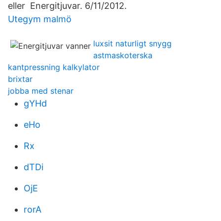
eller Energitjuvar. 6/11/2012.
Utegym malmö
luxsit naturligt snygg
astmaskoterska
kantpressning kalkylator
brixtar
jobba med stenar
gYHd
eHo
Rx
dTDi
OjE
rorA