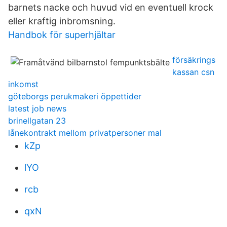
barnets nacke och huvud vid en eventuell krock
eller kraftig inbromsning.
Handbok för superhjältar
försäkrings
kassan csn
inkomst
göteborgs perukmakeri öppettider
latest job news
brinellgatan 23
lånekontrakt mellom privatpersoner mal
kZp
lYO
rcb
qxN