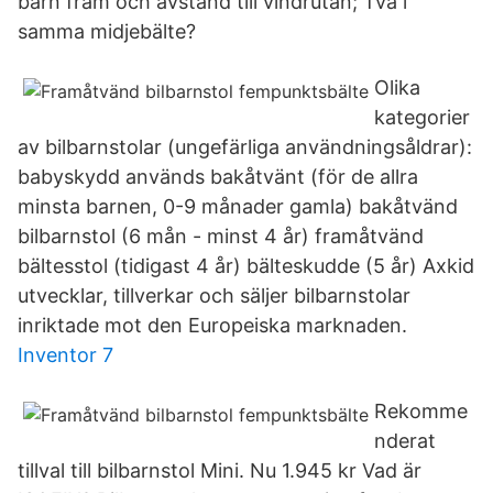
barn fram och avstånd till vindrutan; Två i
samma midjebälte?
Olika
kategorier
av bilbarnstolar (ungefärliga användningsåldrar):
babyskydd används bakåtvänt (för de allra
minsta barnen, 0-9 månader gamla) bakåtvänd
bilbarnstol (6 mån - minst 4 år) framåtvänd
bältesstol (tidigast 4 år) bälteskudde (5 år) Axkid
utvecklar, tillverkar och säljer bilbarnstolar
inriktade mot den Europeiska marknaden.
Inventor 7
Rekomme
nderat
tillval till bilbarnstol Mini. Nu 1.945 kr Vad är