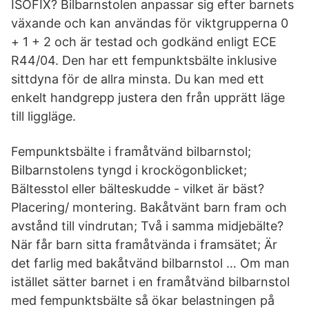
ISOFIX? Bilbarnstolen anpassar sig efter barnets
växande och kan användas för viktgrupperna 0
+ 1 + 2 och är testad och godkänd enligt ECE
R44/04. Den har ett fempunktsbälte inklusive
sittdyna för de allra minsta. Du kan med ett
enkelt handgrepp justera den från upprätt läge
till liggläge.
Fempunktsbälte i framåtvänd bilbarnstol;
Bilbarnstolens tyngd i krockögonblicket;
Bältesstol eller bälteskudde - vilket är bäst?
Placering/ montering. Bakåtvänt barn fram och
avstånd till vindrutan; Två i samma midjebälte?
När får barn sitta framåtvända i framsätet; Är
det farlig med bakåtvänd bilbarnstol … Om man
istället sätter barnet i en framåtvänd bilbarnstol
med fempunktsbälte så ökar belastningen på