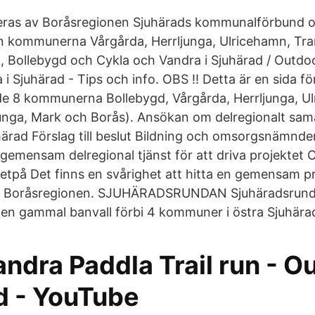
ieras av Boråsregionen Sjuhärads kommunalförbund o
n kommunerna Vårgårda, Herrljunga, Ulricehamn, Tr
, Bollebygd och Cykla och Vandra i Sjuhärad / Outdo
 i Sjuhärad - Tips och info. OBS !! Detta är en sida fö
e 8 kommunerna Bollebygd, Vårgårda, Herrljunga, U
nga, Mark och Borås). Ansökan om delregionalt sam
härad Förslag till beslut Bildning och omsorgsnämnd
gemensam delregional tjänst för att driva projektet 
etpå Det finns en svårighet att hitta en gemensam pro
i Boråsregionen. SJUHÄRADSRUNDAN Sjuhäradsrunda
på en gammal banvall förbi 4 kommuner i östra Sjuhära
ndra Paddla Trail run - O
d - YouTube