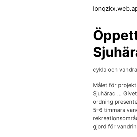
lonqzkx.web.a
Öppett
Sjuhär
cykla och vandra
Målet för projekt
Sjuhärad … Givet
ordning presenter
5–6 timmars vand
rekreationsområd
gjord för vandrin