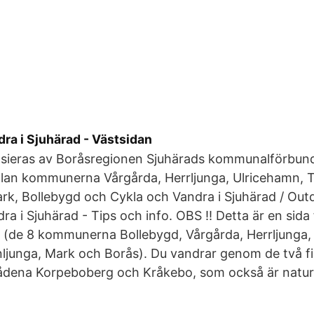
ra i Sjuhärad - Västsidan
ansieras av Boråsregionen Sjuhärads kommunalförbund
lan kommunerna Vårgårda, Herrljunga, Ulricehamn, 
rk, Bollebygd och Cykla och Vandra i Sjuhärad / Out
ra i Sjuhärad - Tips och info. OBS !! Detta är en sida 
 (de 8 kommunerna Bollebygd, Vårgårda, Herrljunga,
ljunga, Mark och Borås). Du vandrar genom de två f
dena Korpeboberg och Kråkebo, som också är natur