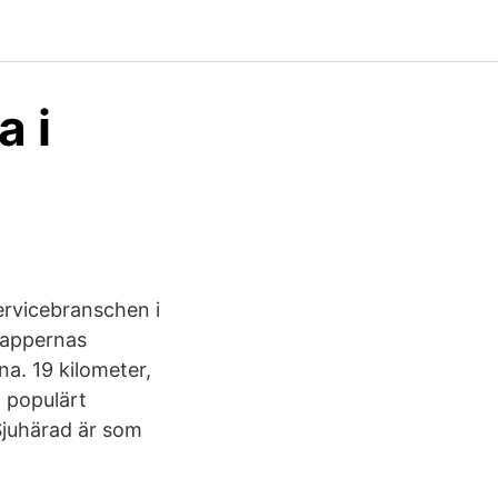
a i
2
servicebranschen i
etappernas
na. 19 kilometer,
h populärt
Sjuhärad är som