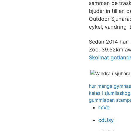
samman de trask
bjuder in till en
Outdoor Sjuhärad 
cykel, vandring 
Sedan 2014 har A
Zoo. 39.52km aw
Skolmat gotlan
hur manga gymnasi
kalas i sjumilasko
gummiapan stamps
rxVe
cdUsy