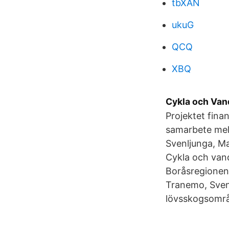
tbXAN
ukuG
QCQ
XBQ
Cykla och Vand
Projektet fin
samarbete mel
Svenljunga, Ma
‎Cykla och vand
Boråsregionen
Tranemo, Sven
lövsskogsområ