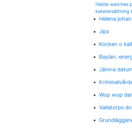
Halda watches p
katetersättning 
Helena johan
Jips
Kocken o kall
Baylan, energ
Jämna datum
Kriminalvård
Wop wop da
Vallatorps d
Grundläggan