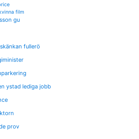
rice
kvinna film
sson gu
skänkan fullerö
iminister
parkering
en ystad lediga jobb
nce
oktorn
de prov