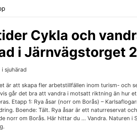
pp
ider Cykla och vandr
ad i Järnvägstorget 
 i sjuhärad
et är att skapa fler arbetstillfällen inom turism- och 
vis går det bra att vandra i motsatt riktning än hur 
as. Etapp 1: Rya åsar (norr om Borås) – Karlsaflogar
ring. Boende: Tält. Rya åsar är ett naturreservat oc
e norr om Borås. Här hittar du … Vandra. Naturen i 
g.