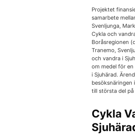
Projektet finans
samarbete mella
Svenljunga, Mark
‎Cykla och vandra
Boråsregionen (d
Tranemo, Svenlju
och vandra i Sju
om medel för en 
i Sjuhärad. Ärend
besöksnäringen 
till största del 
Cykla Va
Sjuhära