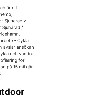
ch är ett
anemo,
or Sjuhärad >
r Sjuhärad /
lricehamn,
arbete - Cykla
en avslår ansökan
Cykla och vandra
filering för
n på 15 mil går
d.
utdoor