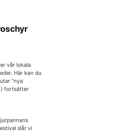
roschyr
er vår lokala
leder. Här kan du
lutar “nya
) fortsätter
Tjurpannans
tival slår vi