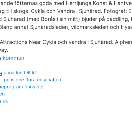
ande fötternas goda med Herrljunga Konst & Hantve
 dag till skogs Cykla och Vandra i Sjuhärad. Fotograf: 
Sjuhärad (med Borås i sin mitt) bjuder på paddling, fi
Bland annat Sjuhäradsleden, vildmarksleden och Hys
ttractions Near Cykla och vandra i Sjuhärad. Alphe
ay.
ds kommun
anna lundell lrf
pensione flora cesenatico
eprogram finns det
gen
 uk