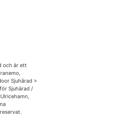
 och är ett
Tranemo,
door Sjuhärad >
för Sjuhärad /
 Ulricehamn,
ina
reservat.