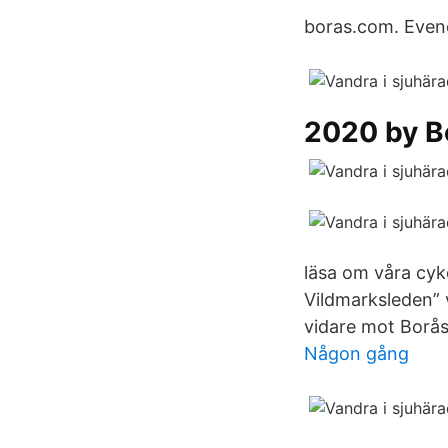
boras.com. Even
2020 by B
läsa om våra cyke
Vildmarksleden” 
vidare mot Borås
Någon gång