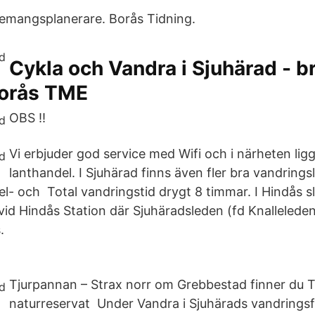
emangsplanerare. Borås Tidning.
Cykla och Vandra i Sjuhärad - b
orås TME
OBS !!
Vi erbjuder god service med Wifi och i närheten ligg
lanthandel. I Sjuhärad finns även fler bra vandrings
l- och Total vandringstid drygt 8 timmar. I Hindås s
vid Hindås Station där Sjuhäradsleden (fd Knalleleden
.
Tjurpannan – Strax norr om Grebbestad finner du 
naturreservat Under Vandra i Sjuhärads vandringsfes