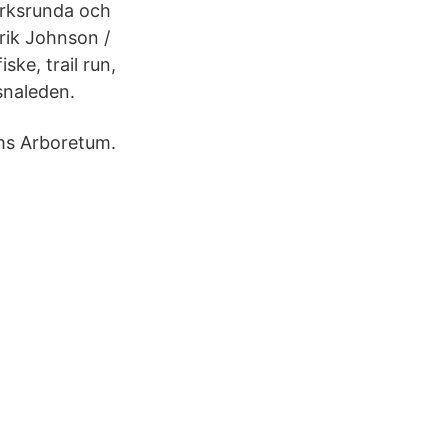
rksrunda och
Erik Johnson /
ske, trail run,
snaleden.
ms Arboretum.