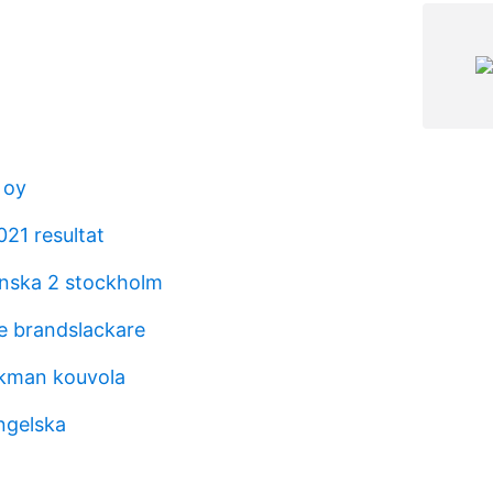
 oy
021 resultat
nska 2 stockholm
e brandslackare
kman kouvola
ngelska